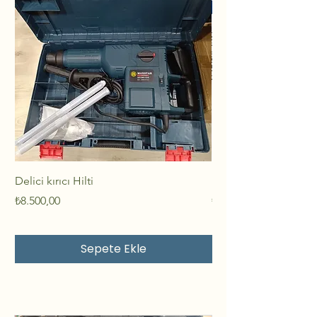
Delici kırıcı Hilti
Benzinli Hilti kırıcı ka
Fiyat
Fiyat
₺8.500,00
₺18.000,00
Sepete Ekle