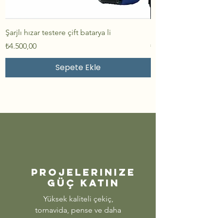
Şarjlı hızar testere çift batarya li
Şarjlı tork 1000 nift
Fiyat
Fiyat
₺4.500,00
₺4.900,00
Sepete Ekle
Projelerinize
Güç Katın
Yüksek kaliteli çekiç,
tornavida, pense ve daha