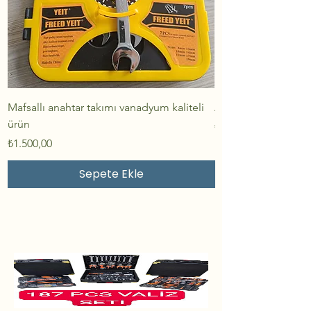
Mafsallı anahtar takımı vanadyum kaliteli
Anahtar takımı kalit
ürün
Fiyat
₺2.500,00
Fiyat
₺1.500,00
Sepete Ekle