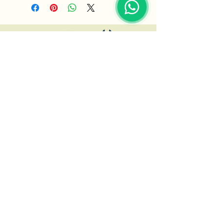
DEVA HIRDAVAT
+90 216 392 55 84
+90 531 259 25 11
ahmoay63@gmail.com
Aydıntepe Mah. Evren sokak no:13/A
Tuzla,İstanbul